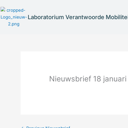
Skip
to
Laboratorium Verantwoorde Mobilitei
content
Nieuwsbrief 18 januar