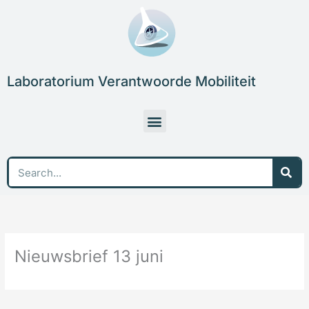
Skip
to
content
Laboratorium Verantwoorde Mobiliteit
Menu
Sea
Nieuwsbrief 13 juni