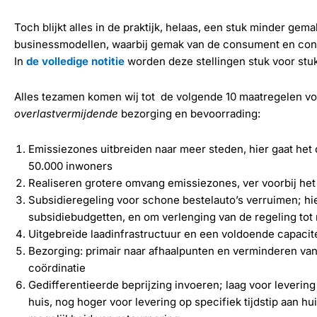
Toch blijkt alles in de praktijk, helaas, een stuk minder gem
businessmodellen, waarbij gemak van de consument en conc
In
de volledige notitie
worden deze stellingen stuk voor st
Alles tezamen komen wij tot de volgende 10 maatregelen v
overlastvermijdende
bezorging en bevoorrading:
Emissiezones uitbreiden naar meer steden, hier gaat het 
50.000 inwoners
Realiseren grotere omvang emissiezones, ver voorbij he
Subsidieregeling voor schone bestelauto’s verruimen; hi
subsidiebudgetten, en om verlenging van de regeling tot
Uitgebreide laadinfrastructuur en een voldoende capaciteit
Bezorging: primair naar afhaalpunten en verminderen va
coördinatie
Gedifferentieerde beprijzing invoeren; laag voor leverin
huis, nog hoger voor levering op specifiek tijdstip aan hu