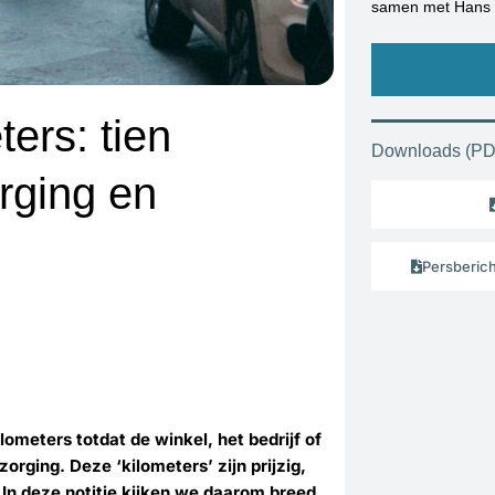
samen met Hans 
ters: tien
Downloads (PD
rging en
Persberich
ilometers totdat de winkel, het bedrijf of
orging. Deze ‘kilometers’ zijn prijzig,
. In deze notitie kijken we daarom breed