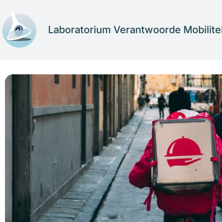
Skip
to
Laboratorium Verantwoorde Mobilitei
content