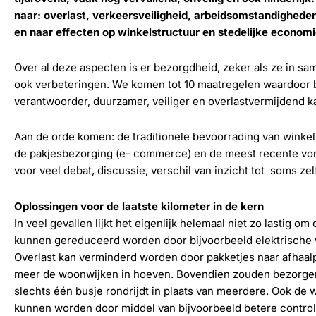
naar: overlast, verkeersveiligheid, arbeidsomstandighede
en naar effecten op winkelstructuur en stedelijke economi
Over al deze aspecten is er bezorgdheid, zeker als ze in 
ook verbeteringen. We komen tot 10 maatregelen waardoor
verantwoorder, duurzamer, veiliger en overlastvermijdend k
Aan de orde komen: de traditionele bevoorrading van winkels 
de pakjesbezorging (e- commerce) en de meest recente vorm
voor veel debat, discussie, verschil van inzicht tot soms ze
Oplossingen voor de laatste kilometer in de kern
In veel gevallen lijkt het eigenlijk helemaal niet zo lastig 
kunnen gereduceerd worden door bijvoorbeeld elektrische v
Overlast kan verminderd worden door pakketjes naar afhaal
meer de woonwijken in hoeven. Bovendien zouden bezorg
slechts één busje rondrijdt in plaats van meerdere. Ook d
kunnen worden door middel van bijvoorbeeld betere control