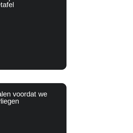
tafel
alen voordat we
vliegen