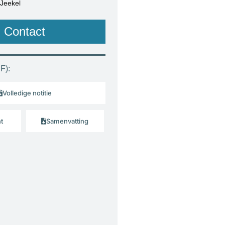
Jeekel
Contact
F):
Volledige notitie
t
Samenvatting