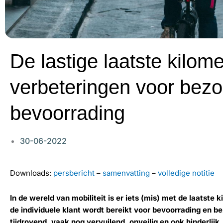
De lastige laatste kilome
verbeteringen voor bezo
bevoorrading
30-06-2022
Downloads:
persbericht
–
samenvatting
–
volledige notitie
In de wereld van mobiliteit is er iets (mis) met de laatste k
de individuele klant wordt bereikt voor bevoorrading en bez
tijdrovend, vaak nog vervuilend, onveilig en ook hinderlijk