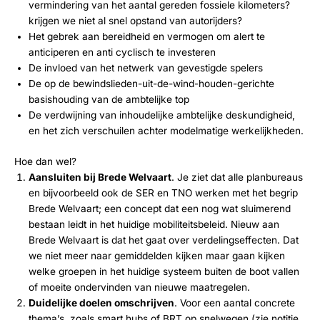
vermindering van het aantal gereden fossiele kilometers?
krijgen we niet al snel opstand van autorijders?
Het gebrek aan bereidheid en vermogen om alert te
anticiperen en anti cyclisch te investeren
De invloed van het netwerk van gevestigde spelers
De op de bewindslieden-uit-de-wind-houden-gerichte
basishouding van de ambtelijke top
De verdwijning van inhoudelijke ambtelijke deskundigheid,
en het zich verschuilen achter modelmatige werkelijkheden.
Hoe dan wel?
Aansluiten bij Brede Welvaart
. Je ziet dat alle planbureaus
en bijvoorbeeld ook de SER en TNO werken met het begrip
Brede Welvaart; een concept dat een nog wat sluimerend
bestaan leidt in het huidige mobiliteitsbeleid. Nieuw aan
Brede Welvaart is dat het gaat over verdelingseffecten. Dat
we niet meer naar gemiddelden kijken maar gaan kijken
welke groepen in het huidige systeem buiten de boot vallen
of moeite ondervinden van nieuwe maatregelen.
Duidelijke doelen omschrijven
. Voor een aantal concrete
thema’s, zoals smart hubs of BRT op snelwegen (zie notitie