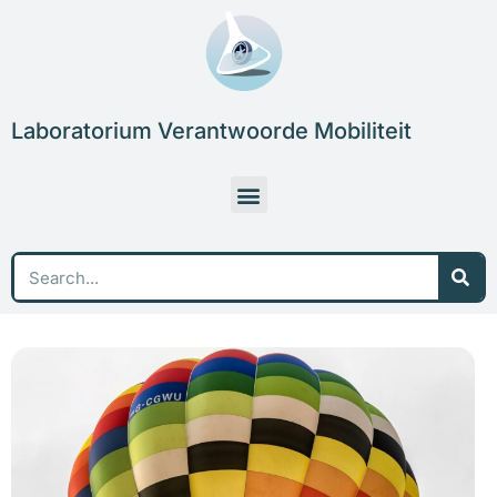
Skip
to
content
Laboratorium Verantwoorde Mobiliteit
Menu
Sea